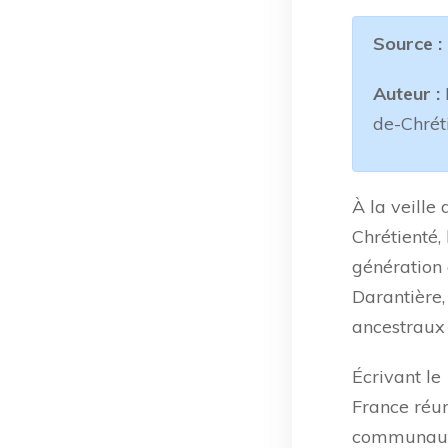
Source :
Auteur :
de-Chrét
À la veille
Chrétienté, 
génération 
Darantière,
ancestraux 
Écrivant l
France réun
communautés 