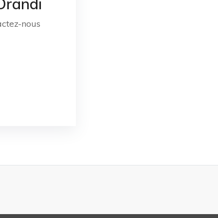
 Orandi
actez-nous