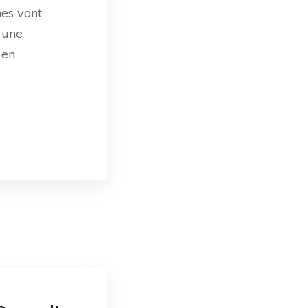
nes vont
c une
 en