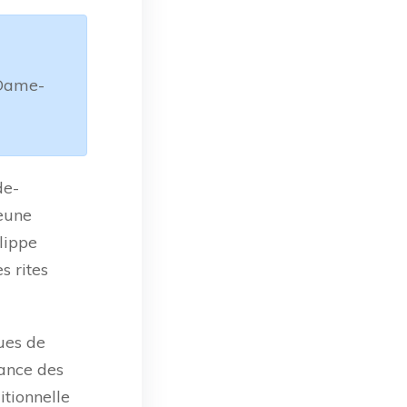
-Dame-
de-
jeune
ilippe
s rites
ues de
sance des
itionnelle