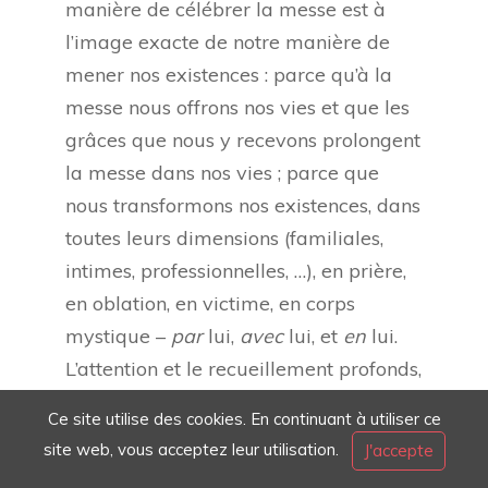
manière de célébrer la messe est à
l’image exacte de notre manière de
mener nos existences : parce qu’à la
messe nous offrons nos vies et que les
grâces que nous y recevons prolongent
la messe dans nos vies ; parce que
nous transformons nos existences, dans
toutes leurs dimensions (familiales,
intimes, professionnelles, …), en prière,
en oblation, en victime, en corps
mystique –
par
lui,
avec
lui, et
en
lui.
L’attention et le recueillement profonds,
la beauté méditative du grégorien, la
Ce site utilise des cookies. En continuant à utiliser ce
gravité solennelle des gestes, le silence
site web, vous acceptez leur utilisation.
J'accepte
dans lequel nous nous enfonçons lors